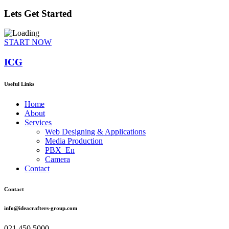
Lets Get Started
START NOW
ICG
Useful Links
Home
About
Services
Web Designing & Applications
Media Production
PBX_En
Camera
Contact
Contact
info@ideacrafters-group.com
021 450 5000