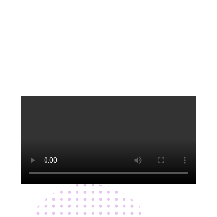
ICG
Call Us: 021 450 5000
Your Gateway To Success