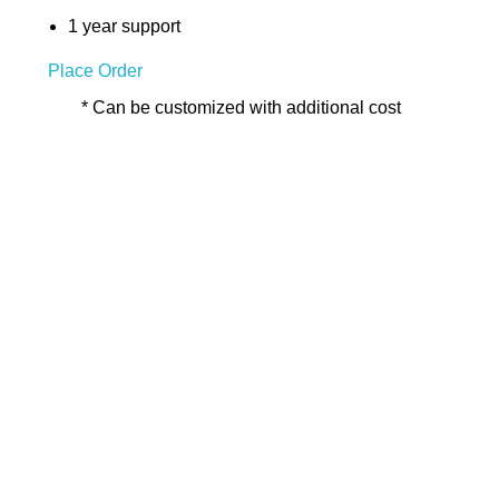
1 year support
Place Order
* Can be customized with additional cost
ARE YOU READY
Lets Get Started
START NOW