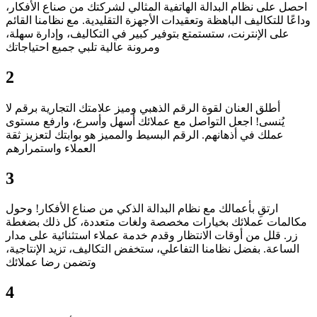
احصل على نظام البدالة الهاتفية المثالي لشركتك من صناع الأفكار،
وداعًا للتكاليف الباهظة وتعقيدات الأجهزة التقليدية. مع نظامنا القائم
على الإنترنت، ستستمتع بتوفير كبير في التكاليف، وإدارة سهلة،
ومرونة عالية تلبي جميع احتياجاتك
2
أطلق العنان لقوة الرقم الذهبي وميز علامتك التجارية برقم لا
يُنسى! اجعل التواصل مع عملائك أسهل وأسرع، وارفع مستوى
عملك في أذهانهم. الرقم البسيط والمميز هو بوابتك لتعزيز ثقة
العملاء واستمرارهم
3
ارتقِ بأعمالك مع نظام البدالة الذكي من صناع الأفكار! وحول
مكالمات عملائك بخيارات مخصصة ولغات متعددة، كل ذلك بضغطة
زر. قلل من أوقات الانتظار وقدم خدمة عملاء استثنائية على مدار
الساعة. بفضل نظامنا التفاعلي، ستخفض التكاليف، تزيد الإنتاجية،
وتضمن رضا عملائك
4